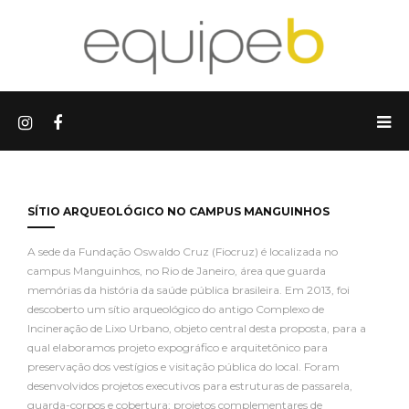
SÍTIO ARQUEOLÓGICO NO CAMPUS MANGUINHOS
A sede da Fundação Oswaldo Cruz (Fiocruz) é localizada no
campus Manguinhos, no Rio de Janeiro, área que guarda
memórias da história da saúde pública brasileira. Em 2013, foi
descoberto um sítio arqueológico do antigo Complexo de
Incineração de Lixo Urbano, objeto central desta proposta, para a
qual elaboramos projeto expográfico e arquitetônico para
preservação dos vestígios e visitação pública do local. Foram
desenvolvidos projetos executivos para estruturas de passarela,
guarda-corpos e cobertura; projetos complementares de